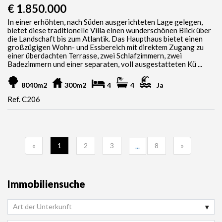
€ 1.850.000
In einer erhöhten, nach Süden ausgerichteten Lage gelegen,
bietet diese traditionelle Villa einen wunderschönen Blick über
die Landschaft bis zum Atlantik. Das Haupthaus bietet einen
großzügigen Wohn- und Essbereich mit direktem Zugang zu
einer überdachten Terrasse, zwei Schlafzimmern, zwei
Badezimmern und einer separaten, voll ausgestatteten Kü ...
8040m2
300m2
4
4
Ja
Ref. C206
«
1
2
3
8
»
...
Immobiliensuche
Art der Unterkunft