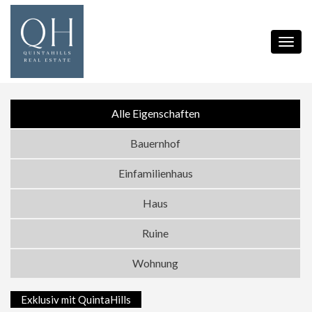
Toggl
navig
Alle Eigenschaften
Bauernhof
Einfamilienhaus
Haus
Ruine
Wohnung
Exklusiv mit QuintaHills